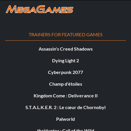
TRAINERS FOR FEATURED GAMES
Assassin's Creed Shadows
Dying Light 2
Cyberpunk 2077
Champ d'étoiles
Kingdom Come : Deliverance II
S.T.A.L.K.E.R. 2 : Le cœur de Chornobyl
Palworld
theHunter : Call of the Wild