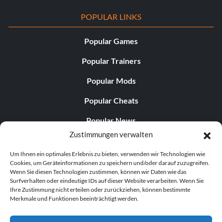
POPULAR LINKS
Popular Games
Popular Trainers
Popular Mods
Popular Cheats
Popular News
Zustimmungen verwalten
Popular Editorials
Um Ihnen ein optimales Erlebnis zu bieten, verwenden wir Technologien wie
Popular Free Games
Cookies, um Geräteinformationen zu speichern und/oder darauf zuzugreifen.
Wenn Sie diesen Technologien zustimmen, können wir Daten wie das
LATEST UPDATES
Surfverhalten oder eindeutige IDs auf dieser Website verarbeiten. Wenn Sie
Ihre Zustimmung nicht erteilen oder zurückziehen, können bestimmte
Merkmale und Funktionen beeinträchtigt werden.
Does This Hire Mean Anything for Tit...