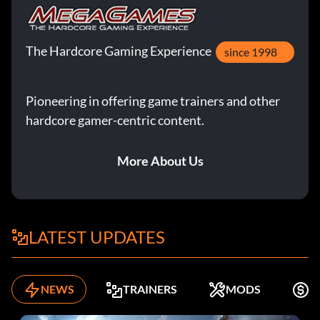
The Hardcore Gaming Experience
since 1998
Pioneering in offering game trainers and other
hardcore gamer-centric content.
More About Us
LATEST UPDATES
NEWS
TRAINERS
MODS
K