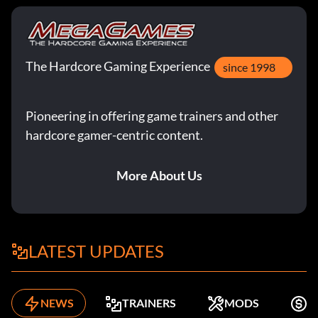
The Hardcore Gaming Experience
since 1998
Pioneering in offering game trainers and other
hardcore gamer-centric content.
More About Us
LATEST UPDATES
NEWS
TRAINERS
MODS
K