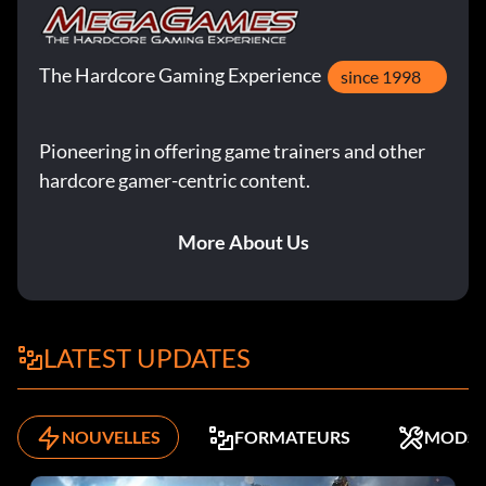
The Hardcore Gaming Experience
since 1998
Pioneering in offering game trainers and other
hardcore gamer-centric content.
More About Us
LATEST UPDATES
NOUVELLES
FORMATEURS
MODS