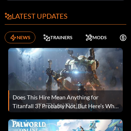
LATEST UPDATES
NEWS
TRAINERS
MODS
K
Does This Hire Mean Anything for
Titanfall 3? Probably Not, But Here’s Why
Fans Are Hopeful