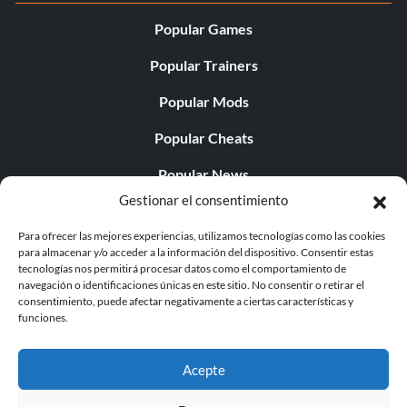
Popular Games
Popular Trainers
Popular Mods
Popular Cheats
Popular News
Gestionar el consentimiento
Popular Editorials
Para ofrecer las mejores experiencias, utilizamos tecnologías como las cookies
Popular Free Games
para almacenar y/o acceder a la información del dispositivo. Consentir estas
tecnologías nos permitirá procesar datos como el comportamiento de
LATEST UPDATES
navegación o identificaciones únicas en este sitio. No consentir o retirar el
consentimiento, puede afectar negativamente a ciertas características y
funciones.
Palworld ya cuenta con dos versiones para móvil
independientes...
Acepte