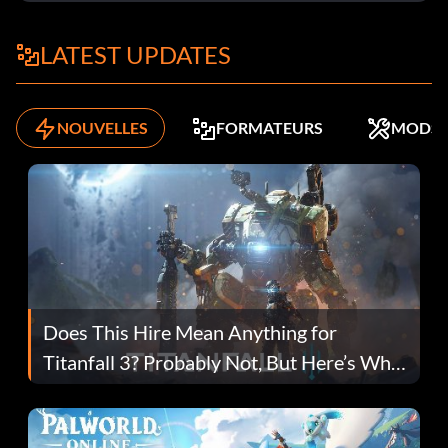
LATEST UPDATES
NOUVELLES
FORMATEURS
MODS
Does This Hire Mean Anything for
Titanfall 3? Probably Not, But Here’s Why
Fans Are Hopeful