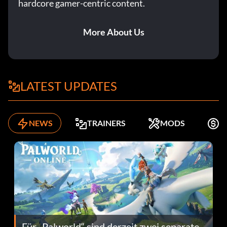
hardcore gamer-centric content.
More About Us
LATEST UPDATES
NEWS
TRAINERS
MODS
K
Für „Palworld“ sind derzeit zwei separate