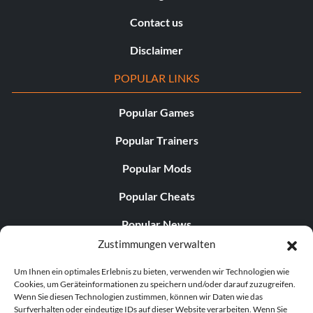
Contact us
Disclaimer
POPULAR LINKS
Popular Games
Popular Trainers
Popular Mods
Popular Cheats
Popular News
Zustimmungen verwalten
Popular Editorials
Um Ihnen ein optimales Erlebnis zu bieten, verwenden wir Technologien wie
Popular Free Games
Cookies, um Geräteinformationen zu speichern und/oder darauf zuzugreifen.
Wenn Sie diesen Technologien zustimmen, können wir Daten wie das
LATEST UPDATES
Surfverhalten oder eindeutige IDs auf dieser Website verarbeiten. Wenn Sie