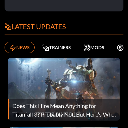
LATEST UPDATES
NEWS
TRAINERS
MODS
K
Does This Hire Mean Anything for
Titanfall 3? Probably Not, But Here’s Why
Fans Are Hopeful