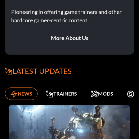
Pioneering in offering game trainers and other
hardcore gamer-centric content.
More About Us
LATEST UPDATES
NEWS
TRAINERS
MODS
K