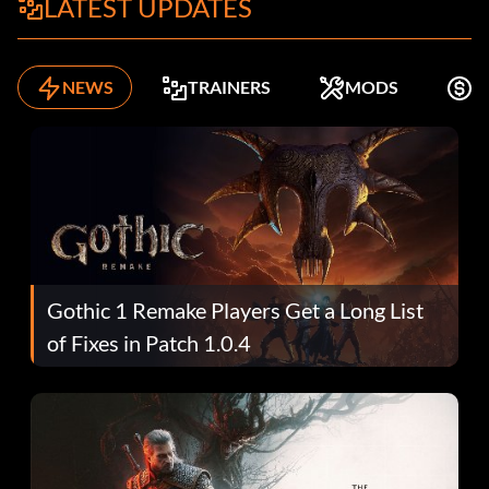
LATEST UPDATES
NEWS
TRAINERS
MODS
K
Gothic 1 Remake Players Get a Long List
of Fixes in Patch 1.0.4