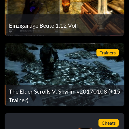
Einzigartige Beute 1.12 Voll
Trainers
The Elder Scrolls V: Skyrim v20170108 (+15
Trainer)
Cheats