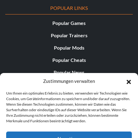
POPULAR LINKS
Popular Games
Popular Trainers
Popular Mods
Popular Cheats
Popular News
Zustimmungen verwalten
Popular Editorials
Um Ihnen ein optimales Erlebnis zu bieten, verwenden wir Technologien wie
Popular Free Games
Cookies, um Geräteinformationen zu speichern und/oder darauf zuzugreifen.
Wenn Sie diesen Technologien zustimmen, können wir Daten wie das
LATEST UPDATES
Surfverhalten oder eindeutige IDs auf dieser Website verarbeiten. Wenn Sie
Ihre Zustimmung nicht erteilen oder zurückziehen, können bestimmte
Merkmale und Funktionen beeinträchtigt werden.
Gothic 1 Remake Players Get a Long L...