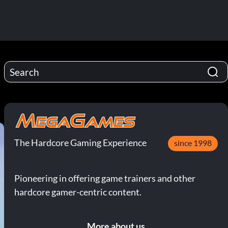
The Hardcore Gaming Experience
since 1998
Pioneering in offering game trainers and other
hardcore gamer-centric content.
More about us