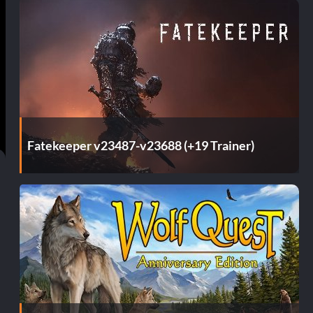
Fatekeeper v23487-v23688 (+19 Trainer)