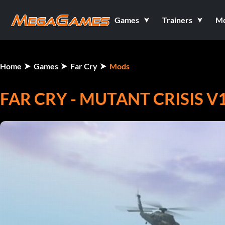
Games
Trainers
M
Home
Games
Far Cry
Mods
FAR CRY - MUTANT CRISIS V1