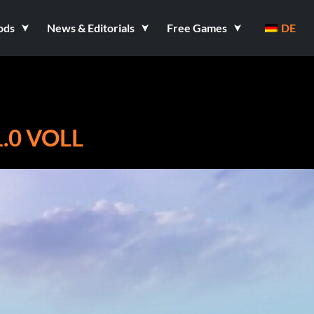
ods
News & Editorials
Free Games
DE
.0 VOLL