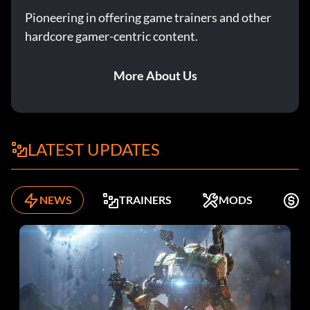
Pioneering in offering game trainers and other
hardcore gamer-centric content.
More About Us
LATEST UPDATES
NEWS
TRAINERS
MODS
K