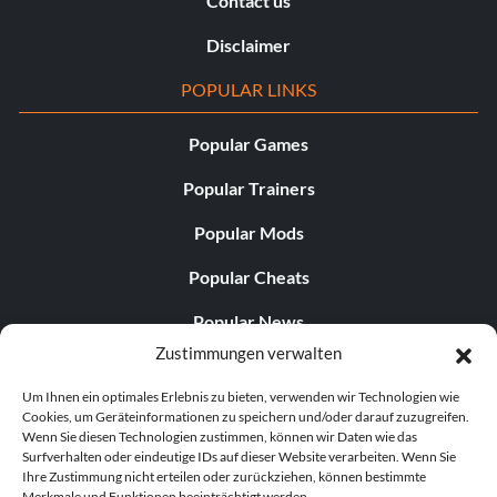
Contact us
Disclaimer
POPULAR LINKS
Popular Games
Popular Trainers
Popular Mods
Popular Cheats
Popular News
Zustimmungen verwalten
Popular Editorials
Um Ihnen ein optimales Erlebnis zu bieten, verwenden wir Technologien wie
Popular Free Games
Cookies, um Geräteinformationen zu speichern und/oder darauf zuzugreifen.
Wenn Sie diesen Technologien zustimmen, können wir Daten wie das
LATEST UPDATES
Surfverhalten oder eindeutige IDs auf dieser Website verarbeiten. Wenn Sie
Ihre Zustimmung nicht erteilen oder zurückziehen, können bestimmte
Merkmale und Funktionen beeinträchtigt werden.