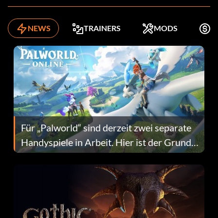
NEWS
TRAINERS
MODS
K
Für „Palworld“ sind derzeit zwei separate
Handyspiele in Arbeit. Hier ist der Grund
dafür.