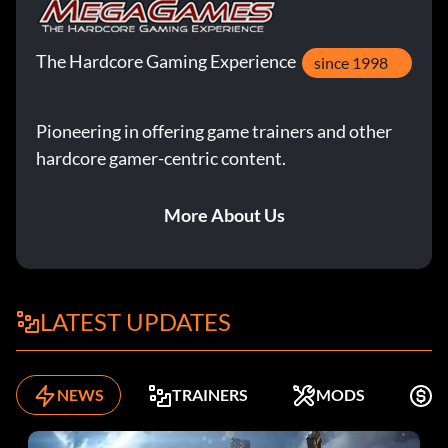
The Hardcore Gaming Experience
since 1998
Pioneering in offering game trainers and other
hardcore gamer-centric content.
More About Us
LATEST UPDATES
NEWS
TRAINERS
MODS
K