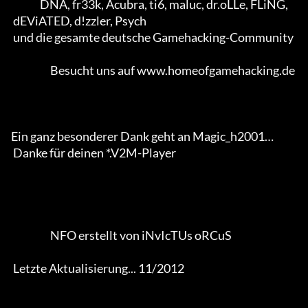
              DNA, fr33k, Acubra, ti6, maluc, dr.oLLe, FLiNG, 

 dEViATED, d!zzler, Psych 

 und die gesamte deutsche Gamehacking-Community           

                   Besucht uns auf www.homeofgamehacking.de

Ein ganz besonderer Dank geht an Magic_h2001… 

 Danke für deinen *.V2M-Player                  

                   NFO erstellt von iNvIcTUs oRCuS 

 Letzte Aktualisierung... 11/2012