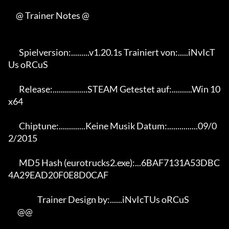
     @ Trainer Notes @

       Spielversion:.........v1.20.1s Trainiert von:.....iNvIcT
Us oRCuS

       Release:.................STEAM Getestet auf:..........Win 10 
x64

       Chiptune:.............Keine Musik Datum:...............09/0
2/2015

       MD5 Hash (eurotrucks2.exe):...6BAF7131A53DBC
4A29EAD20F0E8D0CAF

                   Trainer Design by:......iNvIcTUs oRCuS

      @@
