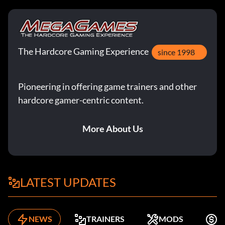
The Hardcore Gaming Experience
since 1998
Pioneering in offering game trainers and other
hardcore gamer-centric content.
More About Us
LATEST UPDATES
NEWS
TRAINERS
MODS
K