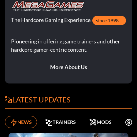
The Hardcore Gaming Experience
since 1998
Pioneering in offering game trainers and other
hardcore gamer-centric content.
More About Us
LATEST UPDATES
NEWS
TRAINERS
MODS
K