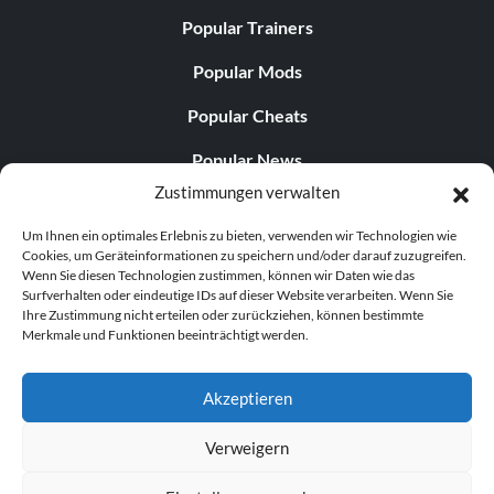
Popular Trainers
Popular Mods
Popular Cheats
Popular News
Zustimmungen verwalten
Popular Editorials
Um Ihnen ein optimales Erlebnis zu bieten, verwenden wir Technologien wie
Popular Free Games
Cookies, um Geräteinformationen zu speichern und/oder darauf zuzugreifen.
Wenn Sie diesen Technologien zustimmen, können wir Daten wie das
LATEST UPDATES
Surfverhalten oder eindeutige IDs auf dieser Website verarbeiten. Wenn Sie
Ihre Zustimmung nicht erteilen oder zurückziehen, können bestimmte
Merkmale und Funktionen beeinträchtigt werden.
Fatekeeper v23487-v23688 (+19 Traine...
Akzeptieren
Verweigern
© 1998–2026 MegaGames.com All rights reserved