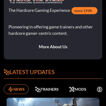
The Hardcore Gaming Experience
since 1998
Pioneering in offering game trainers and other
hardcore gamer-centric content.
More About Us
LATEST UPDATES
NEWS
TRAINERS
MODS
K