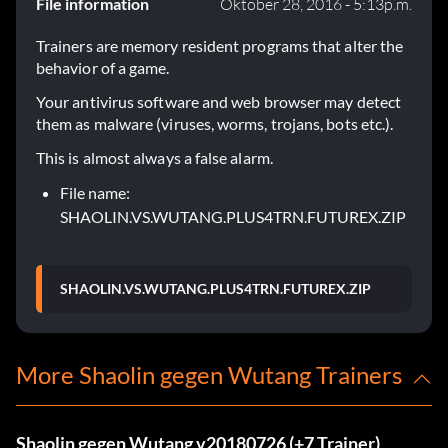
File information
Oktober 28, 2016 - 5:13p.m.
Trainers are memory resident programs that alter the
behavior of a game.
Your antivirus software and web browser may detect
them as malware (viruses, worms, trojans, bots etc.).
This is almost always a false alarm.
File name:
SHAOLIN.VS.WUTANG.PLUS4TRN.FUTUREX.ZIP
SHAOLIN.VS.WUTANG.PLUS4TRN.FUTUREX.ZIP
More Shaolin gegen Wutang Trainers
Shaolin gegen Wutang v20180726 (+7 Trainer)