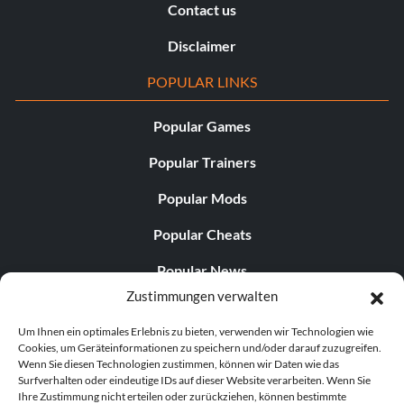
Contact us
Disclaimer
POPULAR LINKS
Popular Games
Popular Trainers
Popular Mods
Popular Cheats
Popular News
Zustimmungen verwalten
Popular Editorials
Um Ihnen ein optimales Erlebnis zu bieten, verwenden wir Technologien wie
Popular Free Games
Cookies, um Geräteinformationen zu speichern und/oder darauf zuzugreifen.
Wenn Sie diesen Technologien zustimmen, können wir Daten wie das
LATEST UPDATES
Surfverhalten oder eindeutige IDs auf dieser Website verarbeiten. Wenn Sie
Ihre Zustimmung nicht erteilen oder zurückziehen, können bestimmte