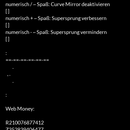
 numerisch / ~ Spaß: Curve Mirror deaktivieren

 [ ]

 numerisch + ~ Spaß: Supersprung verbessern

 [ ]

 numerisch - ~ Spaß: Supersprung vermindern

 [ ]

 :

 ==-==-==-==-==-==

         .

   , .

         .

 :

 Web Money:

 R210076877412

 Z352839406477
