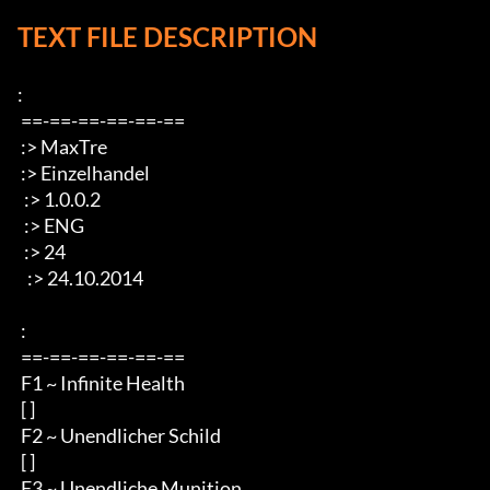
TEXT FILE DESCRIPTION
:

 ==-==-==-==-==-==

 :> MaxTre

 :> Einzelhandel

  :> 1.0.0.2

  :> ENG

  :> 24

   :> 24.10.2014

 :

 ==-==-==-==-==-==

 F1 ~ Infinite Health

 [ ]

 F2 ~ Unendlicher Schild

 [ ]

 F3 ~ Unendliche Munition
