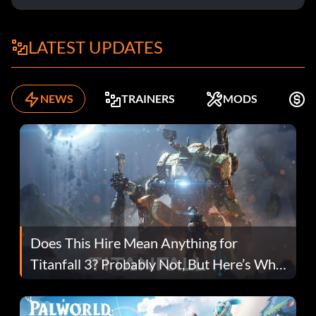
LATEST UPDATES
NEWS
TRAINERS
MODS
K
Does This Hire Mean Anything for
Titanfall 3? Probably Not, But Here’s Why
Fans Are Hopeful