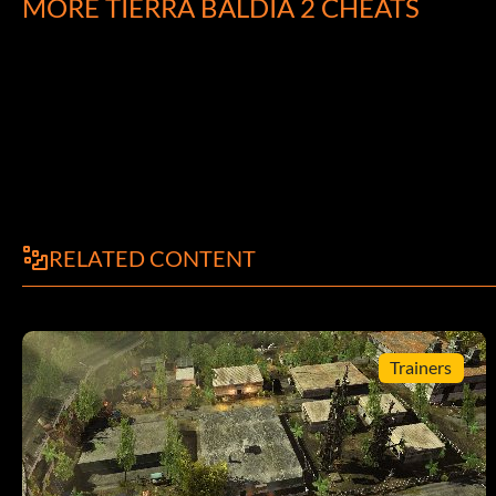
MORE TIERRA BALDÍA 2 CHEATS
Recluta a Angela Deth en el exterior de la Ciudadela Range
del Ferrocarril y habla con Samuel Hass. Si no interfieres 
conversación conseguirás este Logro. Esto no hará que obte
otras personas de esa ciudad.
Cambiar los atributos del personaje:
El siguiente procedimiento implica la edición de un archivo 
aconseja crear una copia de seguridad del archivo antes de p
RELATED CONTENT
del juego y busca el texto ‘availableAttributePoints’ en tu a
las líneas para puntos de habilidad y puntos de rasgo a 200 
Trainers
Establecer cantidades de munición y objetos:
El siguiente procedimiento implica la edición de un archivo 
aconseja crear una copia de seguridad del archivo antes de p
carpeta del juego y busca líneas en tu archivo de partida 