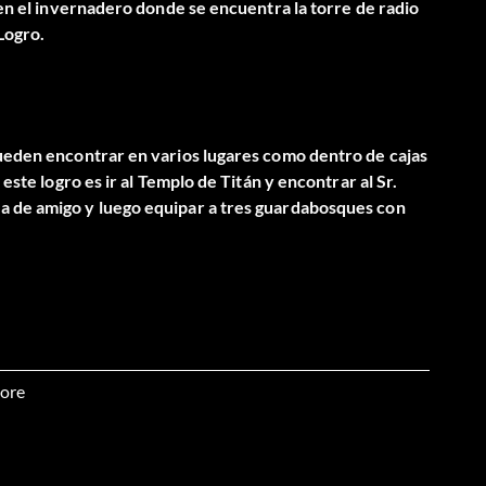
r en el invernadero donde se encuentra la torre de radio
Logro.
pueden encontrar en varios lugares como dentro de cajas
este logro es ir al Templo de Titán y encontrar al Sr.
a de amigo y luego equipar a tres guardabosques con
Oracle y obtener una segunda pala y luego cavar TODOS
ore