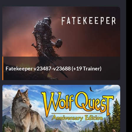
Fatekeeper v23487-v23688 (+19 Trainer)