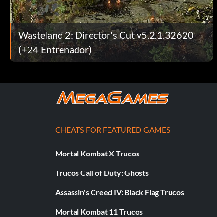
otros ítems para modificar sus cantidades. Para poder modif
Wasteland 2: Director's Cut v5.2.1.32620
Desbloquea la habilidad Folclore del suroeste:
(+24 Entrenador)
Introduce el código ‘61290’ (sin las comillas) en el cuadro d
esta habilidad.
Tortuga del tesoro:
Puedes encontrar una tortuga que proporciona tesoros en e
CHEATS FOR FEATURED GAMES
mapamundi. El campamento se encuentra justo después de a
busca en la parte norte de la zona de los Nómadas del Ferroca
Mortal Kombat X Trucos
ubicación general. Viaja hacia el norte desde la sección cent
pequeño campamento de vagabundos por el camino del medio p
Trucos Call of Duty: Ghosts
Se necesita un personaje con la habilidad “Susurro animal” pa
Assassin's Creed IV: Black Flag Trucos
a Ralphy salvándolo de morir ahogado.
Mortal Kombat 11 Trucos
después de entrar en la zona. Se le puede encontrar en uno 