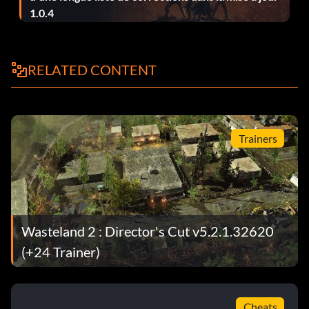
1.0.4
Vous pouvez trouver une tortue qui fournit un trésor au
camp des Rail Nomads, dans la partie nord de la carte du
monde. Le camp se trouve juste après quelques zones
irradiées. Une fois dans le camp, fouillez la partie nord de
RELATED CONTENT
la zone des Nomades du rail, qui est la première zone que
vous visitez à cet endroit. Voyagez vers le nord à partir de
la section centrale de la carte avec les intérieurs de
wagons. Passez le petit camp de sans-abri par le chemin
Trainers
du milieu pour atteindre la zone où se trouve la tortue. Un
personnage possédant la compétence "Chuchotement
d'animaux" est nécessaire pour "activer" la tortue. Si
nécessaire, vous pouvez recruter Ralphy en le sauvant de
la noyade
Wasteland 2 : Director's Cut v5.2.1.32620
après avoir pénétré dans la zone. Vous pourrez la
(+24 Trainer)
retrouver dans l'un des wagons de la partie centrale de la
carte après l'avoir sauvée. Après avoir utilisé le
"Murmure des animaux" sur la tortue, celle-ci
Cheats