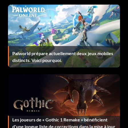
La procédure suivante implique la modification d'un
fichier de jeu sauvegardé à l'aide d'un éditeur de texte. Il
est donc conseillé de créer une copie de sauvegarde du
fichier avant de procéder. Allez dans le répertoire "Save
Games" du dossier du jeu et recherchez dans votre fichier
de jeu sauvegardé les lignes commençant par "Ammo_" et
les noms des autres objets pour modifier leurs quantités.
Pour pouvoir modifier la quantité d'un objet, vous devez
Palworld prépare actuellement deux jeux mobiles
l'avoir déjà collecté.
distincts. Voici pourquoi.
Débloquer la compétence Folklore du sud-ouest :
Entrez le code "61290" (sans les guillemets) dans la zone
de texte lorsque vous parlez à Solveig Sefors pour
acquérir cette compétence.
Les joueurs de « Gothic 1 Remake » bénéficient
Tortue au trésor :
d'une longue liste de corrections dans la mise à jour