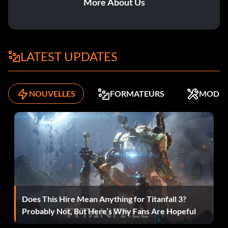
More About Us
réputation négative auprès des autres habitants de la
ville.
Modifier les attributs des personnages :
LATEST UPDATES
La procédure suivante implique la modification d'un
fichier de jeu sauvegardé à l'aide d'un éditeur de texte. Il
NOUVELLES
FORMATEURS
MODS
est donc conseillé de créer une copie de sauvegarde du
fichier avant de procéder. Allez dans le répertoire "Save
Games" dans le dossier du jeu et recherchez le texte
"availableAttributePoints" dans votre fichier de jeu
sauvegardé et modifiez leurs valeurs à 20, et les lignes
pour les points de compétence et les points de trait à 200
pour tous les personnages souhaités.
Does This Hire Mean Anything for Titanfall 3?
Définir les quantités de munitions et d'objets :
Probably Not, But Here’s Why Fans Are Hopeful