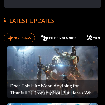
LATEST UPDATES
NOTICIAS
ENTRENADORES
MODS
Does This Hire Mean Anything for
Titanfall 3? Probably Not, But Here’s Why
Fans Are Hopeful