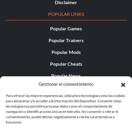
Disclaimer
POPULAR LINKS
Popular Games
Popular Trainers
Popular Mods
Popular Cheats
Popular News
Gestionar el consentimiento
Popular Editorials
Para ofrecer las mejores experiencias, utilizamos tecnologías como las cookies
Popular Free Games
para almacenar y/o acceder a la información del dispositivo. Consentir estas
tecnologías nos permitirá procesar datos como el comportamiento de
LATEST UPDATES
navegación o identificaciones únicas en este sitio. No consentir o retirar el
consentimiento, puede afectar negativamente a ciertas características y
funciones.
Does This Hire Mean Anything for Tit...