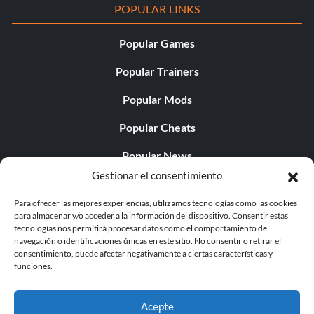
POPULAR LINKS
Popular Games
Popular Trainers
Popular Mods
Popular Cheats
Popular News
Gestionar el consentimiento
Popular Editorials
Para ofrecer las mejores experiencias, utilizamos tecnologías como las cookies
Popular Free Games
para almacenar y/o acceder a la información del dispositivo. Consentir estas
tecnologías nos permitirá procesar datos como el comportamiento de
LATEST UPDATES
navegación o identificaciones únicas en este sitio. No consentir o retirar el
consentimiento, puede afectar negativamente a ciertas características y
funciones.
Palworld ya cuenta con dos versiones para móvil
independientes...
Acepte