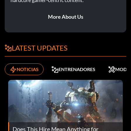
hardcore gamer-centric content.
More About Us
LATEST UPDATES
NOTICIAS
ENTRENADORES
MODS
Does This Hire Mean Anything for