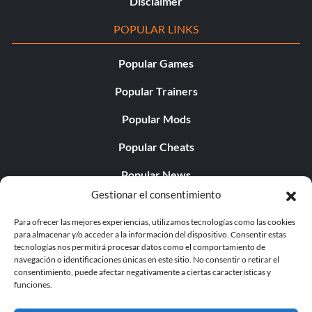
Disclaimer
POPULAR LINKS
Popular Games
Popular Trainers
Popular Mods
Popular Cheats
Popular News
Gestionar el consentimiento
Popular Editorials
Para ofrecer las mejores experiencias, utilizamos tecnologías como las cookies
Popular Free Games
para almacenar y/o acceder a la información del dispositivo. Consentir estas
tecnologías nos permitirá procesar datos como el comportamiento de
LATEST UPDATES
navegación o identificaciones únicas en este sitio. No consentir o retirar el
consentimiento, puede afectar negativamente a ciertas características y
funciones.
Does This Hire Mean Anything for Tit...