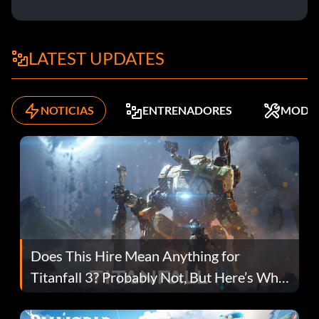
LATEST UPDATES
NOTICIAS
ENTRENADORES
MODS
Does This Hire Mean Anything for
Titanfall 3? Probably Not, But Here’s Why
Fans Are Hopeful