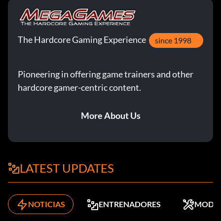
The Hardcore Gaming Experience
since 1998
Pioneering in offering game trainers and other
hardcore gamer-centric content.
More About Us
LATEST UPDATES
NOTICIAS
ENTRENADORES
MODS