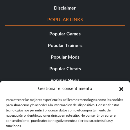
Disclaimer
POPULAR LINKS
Popular Games
Popular Trainers
Popular Mods
Popular Cheats
Popular News
Gestionar el consentimiento
Popular Editorials
Para ofrecer las mejores experiencias, utilizamos tecnologías como las cookies
Popular Free Games
para almacenar y/o acceder a la información del dispositivo. Consentir estas
tecnologías nos permitirá procesar datos como el comportamiento de
LATEST UPDATES
navegación o identificaciones únicas en este sitio. No consentir o retirar el
consentimiento, puede afectar negativamente a ciertas características y
funciones.