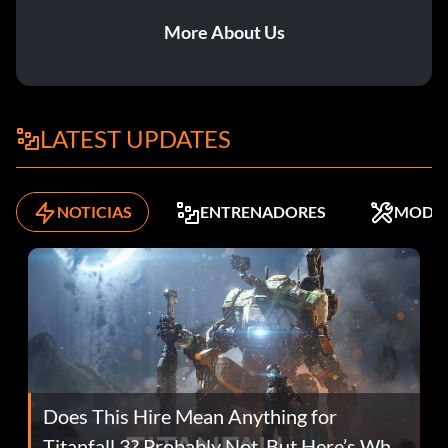
More About Us
LATEST UPDATES
NOTICIAS
ENTRENADORES
MODS
Does This Hire Mean Anything for
Titanfall 3? Probably Not, But Here’s Why