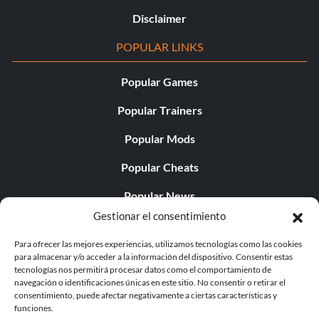
Disclaimer
POPULAR LINKS
Popular Games
Popular Trainers
Popular Mods
Popular Cheats
Popular News
Gestionar el consentimiento
Popular Editorials
Para ofrecer las mejores experiencias, utilizamos tecnologías como las cookies
Popular Free Games
para almacenar y/o acceder a la información del dispositivo. Consentir estas
tecnologías nos permitirá procesar datos como el comportamiento de
LATEST UPDATES
navegación o identificaciones únicas en este sitio. No consentir o retirar el
consentimiento, puede afectar negativamente a ciertas características y
funciones.