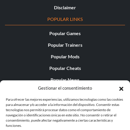
Disclaimer
POPULAR LINKS
Popular Games
Popular Trainers
Popular Mods
Popular Cheats
Popular News
Gestionar el consentimiento
Popular Editorials
Para ofrecer las mejores experiencias, utilizamos tecnologías como las cookies
Popular Free Games
para almacenar y/o acceder a la información del dispositivo. Consentir estas
tecnologías nos permitirá procesar datos como el comportamiento de
LATEST UPDATES
navegación o identificaciones únicas en este sitio. No consentir o retirar el
consentimiento, puede afectar negativamente a ciertas características y
funciones.