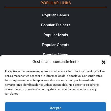
POPULAR LINKS
Popular Games
Popular Trainers
Popular Mods
Popular Cheats
Popular News
Gestionar el consentimiento
Popular Editorials
Para ofrecer las mejores experiencias, utilizamos tecnologías como las cookies
Popular Free Games
para almacenar y/o acceder a la información del dispositivo. Consentir estas
tecnologías nos permitirá procesar datos como el comportamiento de
LATEST UPDATES
navegación o identificaciones únicas en este sitio. No consentir o retirar el
consentimiento, puede afectar negativamente a ciertas características y
funciones.
Does This Hire Mean Anything for Tit...
Acepte