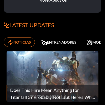
More About Us
LATEST UPDATES
NOTICIAS
ENTRENADORES
MODS
Does This Hire Mean Anything for
Titanfall 3? Probably Not, But Here’s Why
Fans Are Hopeful