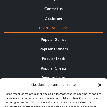
Contact us
Disclaimer
POPULAR LINKS
Popular Games
Popular Trainers
Popular Mods
Popular Cheats
Popular News
Gestionar el consentimiento
Popular Editorials
Para ofrecer las mejores experiencias, utilizamos tecnologías como las cookies
Popular Free Games
para almacenar y/o acceder a la información del dispositivo. Consentir estas
tecnologías nos permitirá procesar datos como el comportamiento de
LATEST UPDATES
navegación o identificaciones únicas en este sitio. No consentir o retirar el