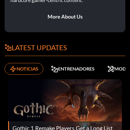
hardcore gamer-centric content.
More About Us
LATEST UPDATES
NOTICIAS
ENTRENADORES
MODS
Gothic 1 Remake Players Get a Long List