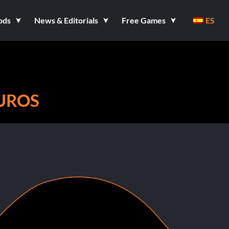
ods
News & Editorials
Free Games
ES
UROS