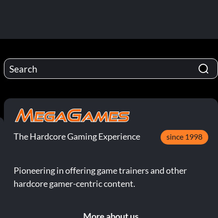
The Hardcore Gaming Experience
since 1998
Pioneering in offering game trainers and other
hardcore gamer-centric content.
More about us