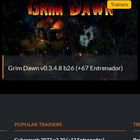
Trainers
Grim Dawn v0.3.4.8 b26 (+67 Entrenador)
POPULAR TRAINERS
TR
Cyberpunk 2077 v2.30 (+12 Entrenador)
Re