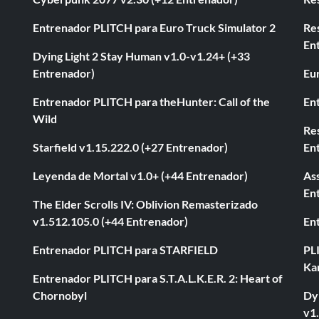
Entrenador PLITCH para Euro Truck Simulator 2
Re
En
Dying Light 2 Stay Human v1.0-v1.24+ (+33
Entrenador)
Eur
Entrenador PLITCH para theHunter: Call of the
En
Wild
Res
Starfield v1.15.222.0 (+27 Entrenador)
En
Leyenda de Mortal v1.0+ (+44 Entrenador)
As
En
The Elder Scrolls IV: Oblivion Remasterizado
v1.512.105.0 (+44 Entrenador)
En
Entrenador PLITCH para STARFIELD
PL
Ka
Entrenador PLITCH para S.T.A.L.K.E.R. 2: Heart of
Chornobyl
Dyi
v1