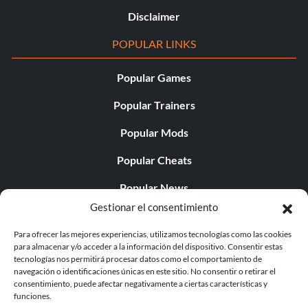
Disclaimer
POPULAR LINKS
Popular Games
Popular Trainers
Popular Mods
Popular Cheats
Popular News
Gestionar el consentimiento
Popular Editorials
Para ofrecer las mejores experiencias, utilizamos tecnologías como las cookies
Popular Free Games
para almacenar y/o acceder a la información del dispositivo. Consentir estas
tecnologías nos permitirá procesar datos como el comportamiento de
LATEST UPDATES
navegación o identificaciones únicas en este sitio. No consentir o retirar el
consentimiento, puede afectar negativamente a ciertas características y
funciones.