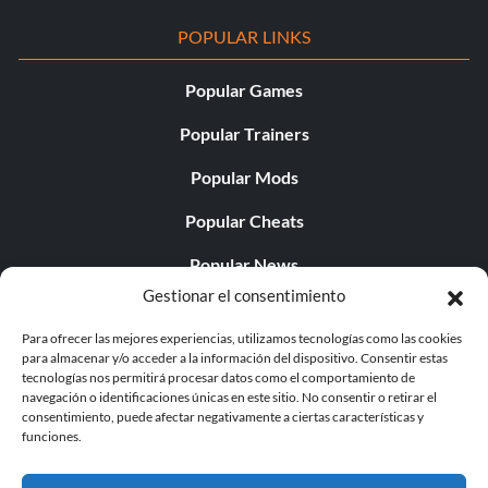
POPULAR LINKS
Popular Games
Popular Trainers
Popular Mods
Popular Cheats
Popular News
Gestionar el consentimiento
Popular Editorials
Para ofrecer las mejores experiencias, utilizamos tecnologías como las cookies
Popular Free Games
para almacenar y/o acceder a la información del dispositivo. Consentir estas
tecnologías nos permitirá procesar datos como el comportamiento de
LATEST UPDATES
navegación o identificaciones únicas en este sitio. No consentir o retirar el
consentimiento, puede afectar negativamente a ciertas características y
funciones.
Gothic 1 Remake Players Get a Long L...