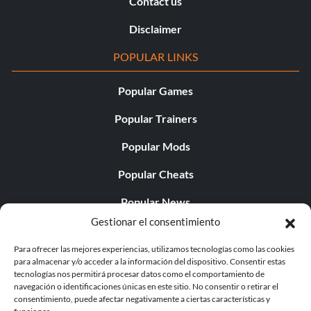
Contact us
Disclaimer
POPULAR LINKS
Popular Games
Popular Trainers
Popular Mods
Popular Cheats
Popular News
Gestionar el consentimiento
Popular Editorials
Para ofrecer las mejores experiencias, utilizamos tecnologías como las cookies
Popular Free Games
para almacenar y/o acceder a la información del dispositivo. Consentir estas
tecnologías nos permitirá procesar datos como el comportamiento de
LATEST UPDATES
navegación o identificaciones únicas en este sitio. No consentir o retirar el
consentimiento, puede afectar negativamente a ciertas características y