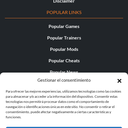
Disclaimer
POPULAR LINKS
Popular Games
Popular Trainers
Popular Mods
Popular Cheats
Popular News
Gestionar el consentimiento
Popular Editorials
Para ofrecer las mejores experiencias, utilizamos tecnologías como las cookies
Popular Free Games
para almacenar y/o acceder a la información del dispositivo. Consentir estas
tecnologías nos permitirá procesar datos como el comportamiento de
LATEST UPDATES
navegación o identificaciones únicas en este sitio. No consentir o retirar el
consentimiento, puede afectar negativamente a ciertas características y
funciones.
Does This Hire Mean Anything for Tit...