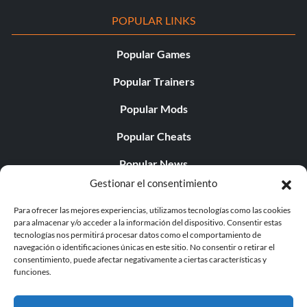
POPULAR LINKS
Popular Games
Popular Trainers
Popular Mods
Popular Cheats
Popular News
Gestionar el consentimiento
Popular Editorials
Para ofrecer las mejores experiencias, utilizamos tecnologías como las cookies
Popular Free Games
para almacenar y/o acceder a la información del dispositivo. Consentir estas
tecnologías nos permitirá procesar datos como el comportamiento de
LATEST UPDATES
navegación o identificaciones únicas en este sitio. No consentir o retirar el
consentimiento, puede afectar negativamente a ciertas características y
funciones.
Palworld ya cuenta con dos versiones para móvil
independientes...