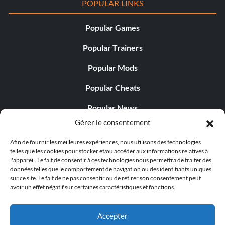
POPULAR LINKS
Popular Games
Popular Trainers
Popular Mods
Popular Cheats
Popular News
Gérer le consentement
Popular Editorials
Afin de fournir les meilleures expériences, nous utilisons des technologies
Popular Free Games
telles que les cookies pour stocker et/ou accéder aux informations relatives à
l'appareil. Le fait de consentir à ces technologies nous permettra de traiter des
LATEST UPDATES
données telles que le comportement de navigation ou des identifiants uniques
sur ce site. Le fait de ne pas consentir ou de retirer son consentement peut
avoir un effet négatif sur certaines caractéristiques et fonctions.
Does This Hire Mean Anything for Tit...
Accepter