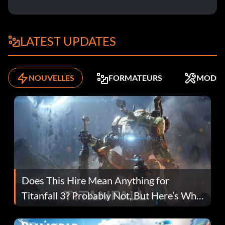
LATEST UPDATES
NOUVELLES
FORMATEURS
MODS
Does This Hire Mean Anything for
Titanfall 3? Probably Not, But Here’s Why
Fans Are Hopeful