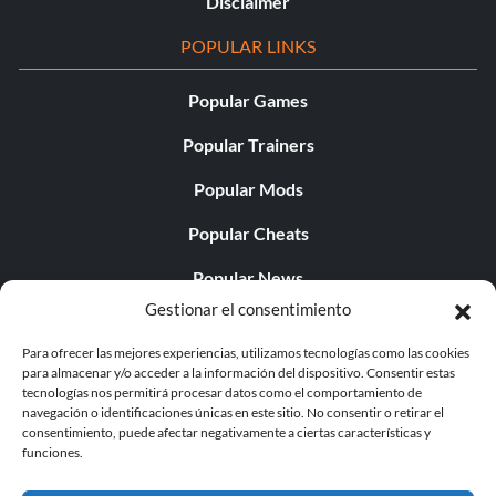
Disclaimer
POPULAR LINKS
Popular Games
Popular Trainers
Popular Mods
Popular Cheats
Popular News
Gestionar el consentimiento
Popular Editorials
Para ofrecer las mejores experiencias, utilizamos tecnologías como las cookies
Popular Free Games
para almacenar y/o acceder a la información del dispositivo. Consentir estas
tecnologías nos permitirá procesar datos como el comportamiento de
LATEST UPDATES
navegación o identificaciones únicas en este sitio. No consentir o retirar el
consentimiento, puede afectar negativamente a ciertas características y
funciones.
Palworld Now Has Two Separate Mobile...