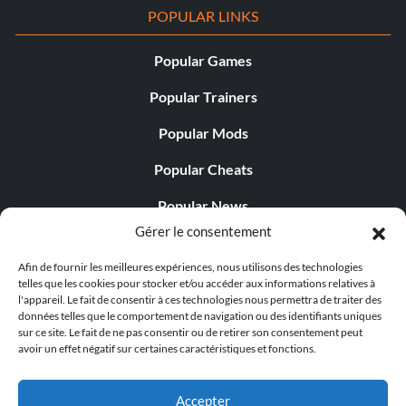
POPULAR LINKS
Popular Games
Popular Trainers
Popular Mods
Popular Cheats
Popular News
Gérer le consentement
Popular Editorials
Afin de fournir les meilleures expériences, nous utilisons des technologies
Popular Free Games
telles que les cookies pour stocker et/ou accéder aux informations relatives à
l'appareil. Le fait de consentir à ces technologies nous permettra de traiter des
LATEST UPDATES
données telles que le comportement de navigation ou des identifiants uniques
sur ce site. Le fait de ne pas consentir ou de retirer son consentement peut
avoir un effet négatif sur certaines caractéristiques et fonctions.
Palworld propose désormais deux versions mobil
distinctes...
Accepter