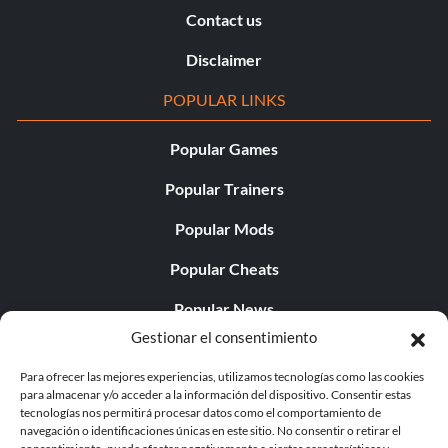
Contact us
Disclaimer
POPULAR LINKS
Popular Games
Popular Trainers
Popular Mods
Popular Cheats
Popular News
Gestionar el consentimiento
Popular Editorials
Para ofrecer las mejores experiencias, utilizamos tecnologías como las cookies
Popular Free Games
para almacenar y/o acceder a la información del dispositivo. Consentir estas
tecnologías nos permitirá procesar datos como el comportamiento de
LATEST UPDATES
navegación o identificaciones únicas en este sitio. No consentir o retirar el