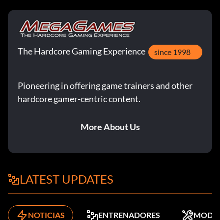
The Hardcore Gaming Experience
since 1998
Pioneering in offering game trainers and other
hardcore gamer-centric content.
More About Us
LATEST UPDATES
NOTICIAS
ENTRENADORES
MODS