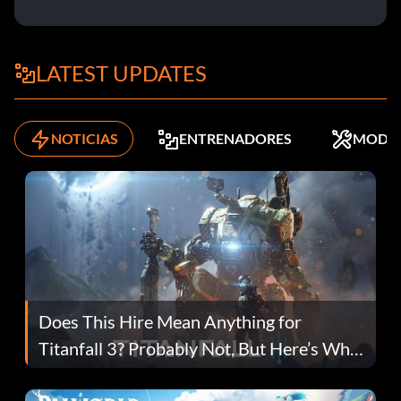
LATEST UPDATES
NOTICIAS
ENTRENADORES
MODS
Does This Hire Mean Anything for
Titanfall 3? Probably Not, But Here’s Why
Fans Are Hopeful