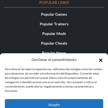
POPULAR LINKS
Popular Games
Popular Trainers
Popular Mods
Popular Cheats
Popular News
Gestionar el consentimiento
Popular Editorials
Para ofrecer las mejores experiencias, utilizamos tecnologías como las cookies
Popular Free Games
para almacenar y/o acceder a la información del dispositivo. Consentir estas
tecnologías nos permitirá procesar datos como el comportamiento de
LATEST UPDATES
navegación o identificaciones únicas en este sitio. No consentir o retirar el
consentimiento, puede afectar negativamente a ciertas características y
funciones.
Does This Hire Mean Anything for Tit...
Acepte