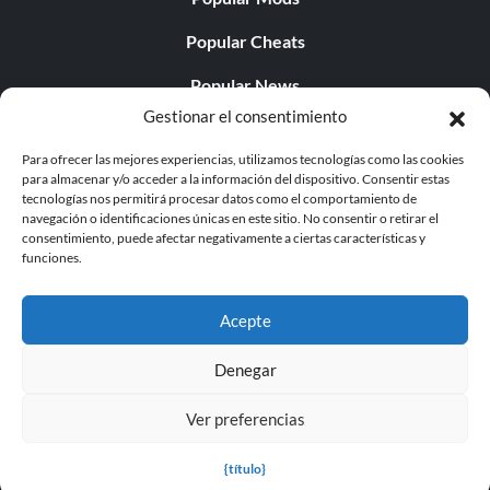
Popular Cheats
Popular News
Gestionar el consentimiento
Popular Editorials
Para ofrecer las mejores experiencias, utilizamos tecnologías como las cookies
Popular Free Games
para almacenar y/o acceder a la información del dispositivo. Consentir estas
tecnologías nos permitirá procesar datos como el comportamiento de
LATEST UPDATES
navegación o identificaciones únicas en este sitio. No consentir o retirar el
consentimiento, puede afectar negativamente a ciertas características y
funciones.
Does This Hire Mean Anything for Tit...
Acepte
Denegar
© 1998 - 2026 MegaGames.com All rights reserved
Ver preferencias
Privacy Policy
Terms of Service
Manage Cookie
Settings
{título}