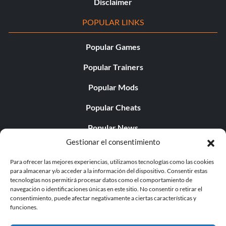
Disclaimer
POPULAR LINKS
Popular Games
Popular Trainers
Popular Mods
Popular Cheats
Popular News
Gestionar el consentimiento
Popular Editorials
Para ofrecer las mejores experiencias, utilizamos tecnologías como las cookies
Popular Free Games
para almacenar y/o acceder a la información del dispositivo. Consentir estas
tecnologías nos permitirá procesar datos como el comportamiento de
LATEST UPDATES
navegación o identificaciones únicas en este sitio. No consentir o retirar el
consentimiento, puede afectar negativamente a ciertas características y
funciones.
Does This Hire Mean Anything for Tit...