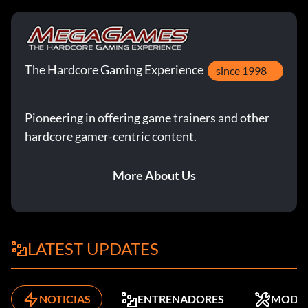
The Hardcore Gaming Experience
since 1998
Pioneering in offering game trainers and other
hardcore gamer-centric content.
More About Us
LATEST UPDATES
NOTICIAS
ENTRENADORES
MODS