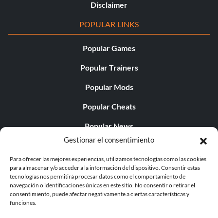
Disclaimer
POPULAR LINKS
Popular Games
Popular Trainers
Popular Mods
Popular Cheats
Popular News
Gestionar el consentimiento
Popular Editorials
Para ofrecer las mejores experiencias, utilizamos tecnologías como las cookies
Popular Free Games
para almacenar y/o acceder a la información del dispositivo. Consentir estas
tecnologías nos permitirá procesar datos como el comportamiento de
LATEST UPDATES
navegación o identificaciones únicas en este sitio. No consentir o retirar el
consentimiento, puede afectar negativamente a ciertas características y
funciones.
Palworld ya cuenta con dos versiones para móvil