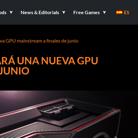
ods
News & Editorials
Free Games
ES
a GPU mainstream a finales de junio
RÁ UNA NUEVA GPU
 JUNIO