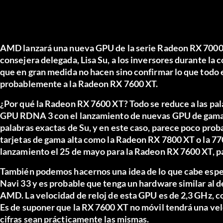
AMD lanzará una nueva GPU de la serie Radeon RX 7000 p
consejera delegada, Lisa Su, a los inversores durante la 
que en gran medida no hacen sino confirmar lo que todo 
probablemente a la Radeon RX 7600 XT.
¿Por qué la Radeon RX 7600 XT? Todo se reduce a las pal
GPU RDNA 3 con el lanzamiento de nuevas GPU de gama al
palabras exactas de Su, y en este caso, parece poco probab
tarjetas de gama alta como la Radeon RX 7800 XT o la 77
lanzamiento el 25 de mayo para la Radeon RX 7600 XT, p
También podemos hacernos una idea de lo que cabe espera
Navi 33 y es probable que tenga un hardware similar al 
AMD. La velocidad de reloj de esta GPU es de 2,3 GHz, co
Es de suponer que la RX 7600 XT no móvil tendrá una velo
cifras sean prácticamente las mismas.