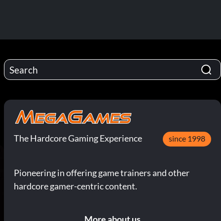
The Hardcore Gaming Experience
since 1998
Pioneering in offering game trainers and other
hardcore gamer-centric content.
More about us