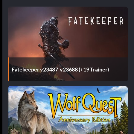
Fatekeeper v23487-v23688 (+19 Trainer)