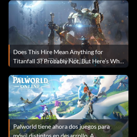
Does This Hire Mean Anything for
Titanfall 3? Probably Not, But Here’s Why
Fans Are Hopeful
Palworld tiene ahora dos juegos para
móvil distintos en desarrollo. A