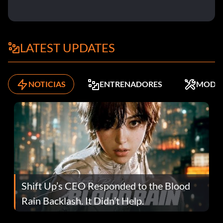
LATEST UPDATES
NOTICIAS
ENTRENADORES
MODS
Shift Up’s CEO Responded to the Blood
Rain Backlash. It Didn’t Help.