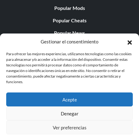
Popular Mods
Popular Cheats
Popular News
Gestionar el consentimiento
Popular Editorials
Para ofrecer las mejores experiencias, utilizamos tecnologías como las cookies
Popular Free Games
para almacenar y/o acceder a la información del dispositivo. Consentir estas
tecnologías nos permitirá procesar datos como el comportamiento de
LATEST UPDATES
navegación o identificaciones únicas en este sitio. No consentir o retirar el
consentimiento, puede afectar negativamente a ciertas características y
funciones.
Does This Hire Mean Anything for Tit...
Acepte
Denegar
© 1998 - 2026 MegaGames.com All rights reserved
Ver preferencias
Privacy Policy
Terms of Service
Manage Cookie