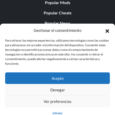
Popular Mods
Popular Cheats
Popular News
Gestionar el consentimiento
Popular Editorials
Para ofrecer las mejores experiencias, utilizamos tecnologías como las cookies
Popular Free Games
para almacenar y/o acceder a la información del dispositivo. Consentir estas
tecnologías nos permitirá procesar datos como el comportamiento de
LATEST UPDATES
navegación o identificaciones únicas en este sitio. No consentir o retirar el
consentimiento, puede afectar negativamente a ciertas características y
funciones.
Does This Hire Mean Anything for Tit...
Acepte
Denegar
© 1998 - 2026 MegaGames.com All rights reserved
Ver preferencias
Privacy Policy
Terms of Service
Manage Cookie
Settings
{título}