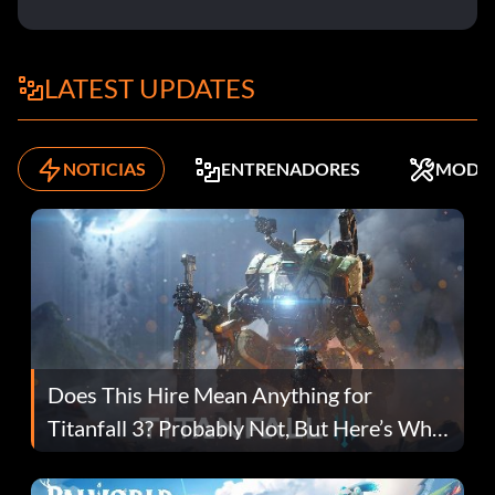
LATEST UPDATES
NOTICIAS
ENTRENADORES
MODS
Does This Hire Mean Anything for
Titanfall 3? Probably Not, But Here’s Why
Fans Are Hopeful