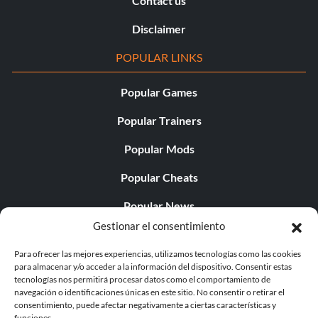
Contact us
Disclaimer
POPULAR LINKS
Popular Games
Popular Trainers
Popular Mods
Popular Cheats
Popular News
Gestionar el consentimiento
Popular Editorials
Para ofrecer las mejores experiencias, utilizamos tecnologías como las cookies
Popular Free Games
para almacenar y/o acceder a la información del dispositivo. Consentir estas
tecnologías nos permitirá procesar datos como el comportamiento de
LATEST UPDATES
navegación o identificaciones únicas en este sitio. No consentir o retirar el
consentimiento, puede afectar negativamente a ciertas características y
funciones.